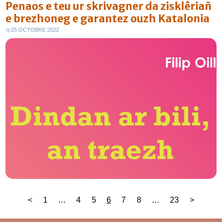
Penaos e teu ur skrivagner da zisklêriañ
e brezhoneg e garantez ouzh Katalonia
25 OCTOBRE 2022
Pagination
<
1
…
4
5
6
7
8
…
23
>
des