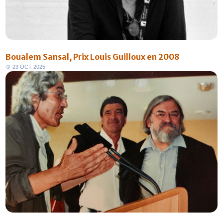
Boualem Sansal, Prix Louis Guilloux en 2008
2
3
O
C
T
2
0
2
5