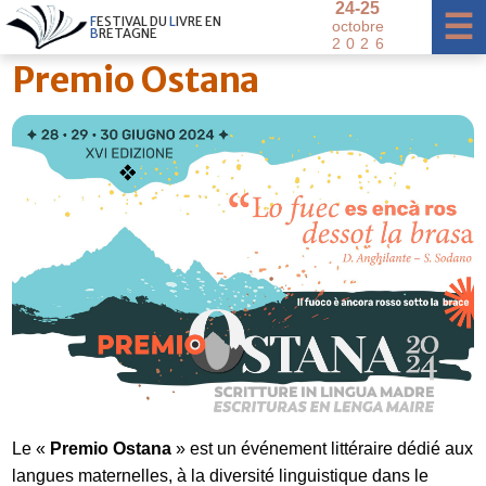
2
4
-
2
5
×
☰
F
E
S
T
I
V
A
L
D
U
L
I
V
R
E
E
N
o
c
t
o
b
r
e
B
R
E
T
A
G
N
E
2
0
2
6
Premio Ostana
Le «
Premio Ostana
» est un événement littéraire dédié aux
langues maternelles, à la diversité linguistique dans le