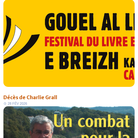
Décès de Charlie Grall
2
8
F
É
V
2
0
2
6