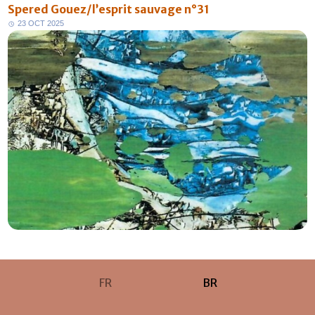
Spered Gouez/l’esprit sauvage n°31
2
3
O
C
T
2
0
2
5
FR
BR