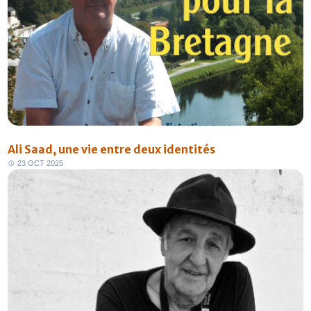
Ali Saad, une vie entre deux identités
2
3
O
C
T
2
0
2
5