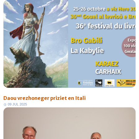
Daou vrezhoneger priziet en Itali
0
9
J
U
L
2
0
2
5