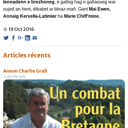
lennadenn e brezhoneg
, e galleg hag e gallaoueg war
sujed an hent, dibabet ar bloaz-mañ. Gant
Mai Ewen,
Annaig Kervella-Latimier
ha
Marie
Chiff’mine.
19
Oct
2016
Articles récents
Anaon Charlie Grall
2
8
F
E
B
2
0
2
6