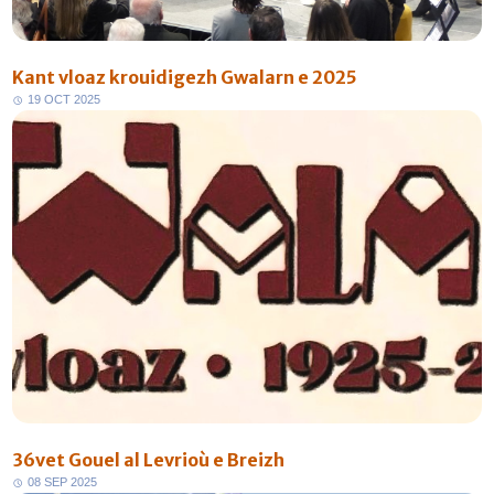
Kant vloaz krouidigezh Gwalarn e 2025
1
9
O
C
T
2
0
2
5
36vet Gouel al Levrioù e Breizh
0
8
S
E
P
2
0
2
5