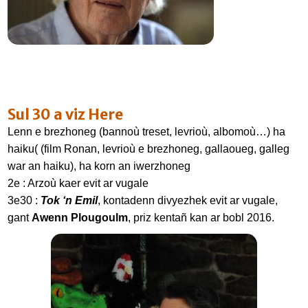
Sul 30 a viz Here
Lenn e brezhoneg (bannoù treset, levrioù, albomoù…) ha
haiku( (film Ronan, levrioù e brezhoneg, gallaoueg, galleg
war an haiku), ha korn an iwerzhoneg
2e : Arzoù kaer evit ar vugale
3e30 :
Tok ‘n Emil
, kontadenn divyezhek evit ar vugale,
FR
gant
Awenn Plougoulm
, priz kentañ kan ar bobl 2016.