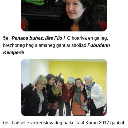
5e :
Penaos buhez, lâre Filo !
C’hoariva en galleg,
brezhoneg hag alamaneg gant ar strollad
Fubudenn
Kemperle
6e : Lañset e vo kenstrivadeg haiku Taol Kurun 2017 gant u
l