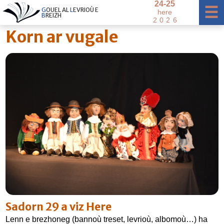
2
4
-
2
5
×
☰
G
O
U
E
L
A
L
L
E
V
R
I
O
Ù
E
h
e
r
e
B
R
E
I
Z
H
2
0
2
6
Korn ar vugale
Sadorn 29 a viz Here
Lenn e brezhoneg (bannoù treset, levrioù, albomoù…) ha