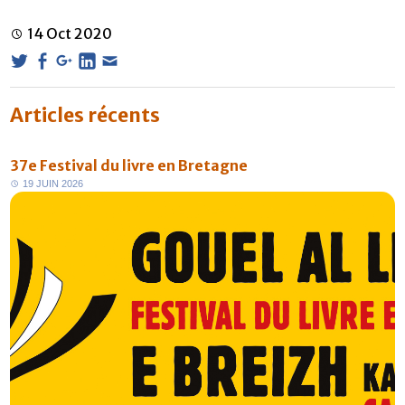
14
Oct
2020
Articles récents
37e Festival du livre en Bretagne
1
9
J
U
I
N
2
0
2
6