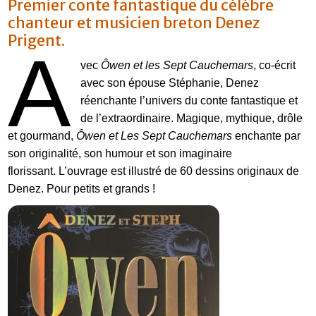
Premier conte fantastique du célèbre
chanteur et musicien breton Denez
Prigent.
A
vec
Ôwen et les Sept Cauchemars
, co-écrit
avec son épouse Stéphanie, Denez
réenchante l’univers du conte fantastique et
de l’extraordinaire. Magique, mythique, drôle
et gourmand,
Ôwen et Les Sept Cauchemars
enchante par
son originalité, son humour et son imaginaire
florissant. L’ouvrage est illustré de 60 dessins originaux de
Denez. Pour petits et grands !