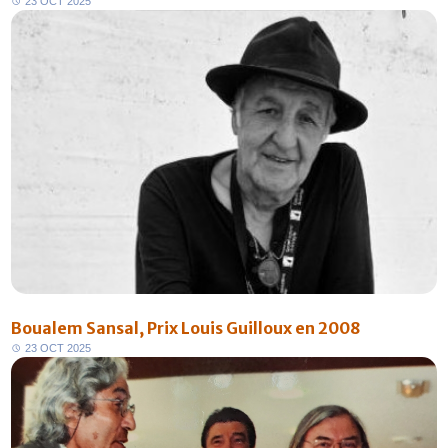
2
3
O
C
T
2
0
2
5
Boualem Sansal, Prix Louis Guilloux en 2008
2
3
O
C
T
2
0
2
5