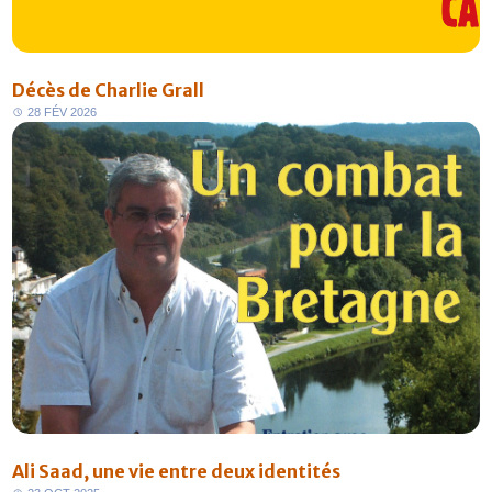
Décès de Charlie Grall
2
8
F
É
V
2
0
2
6
Ali Saad, une vie entre deux identités