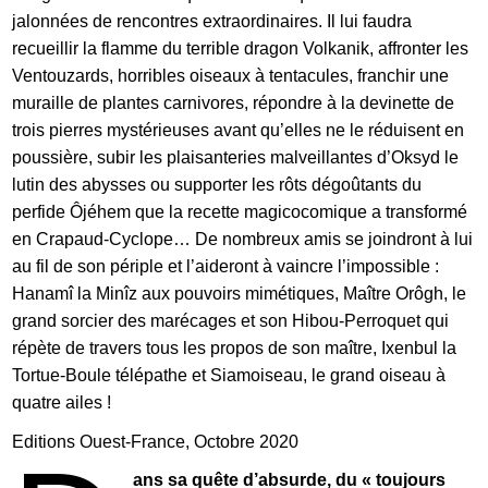
jalonnées de rencontres extraordinaires. Il lui faudra
recueillir la flamme du terrible dragon Volkanik, affronter les
Ventouzards, horribles oiseaux à tentacules, franchir une
muraille de plantes carnivores, répondre à la devinette de
trois pierres mystérieuses avant qu’elles ne le réduisent en
poussière, subir les plaisanteries malveillantes d’Oksyd le
lutin des abysses ou supporter les rôts dégoûtants du
perfide Ôjéhem que la recette magicocomique a transformé
en Crapaud-Cyclope… De nombreux amis se joindront à lui
au fil de son périple et l’aideront à vaincre l’impossible :
Hanamî la Minîz aux pouvoirs mimétiques, Maître Orôgh, le
grand sorcier des marécages et son Hibou-Perroquet qui
répète de travers tous les propos de son maître, Ixenbul la
Tortue-Boule télépathe et Siamoiseau, le grand oiseau à
quatre ailes !
Editions Ouest-France, Octobre 2020
ans sa quête d’absurde, du « toujours