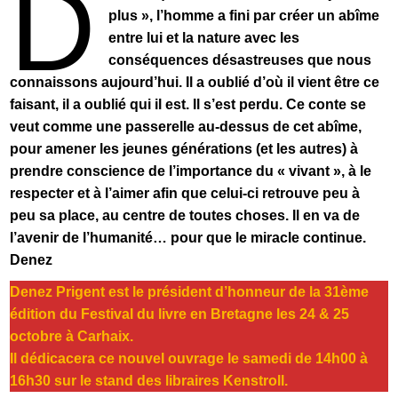
D
plus », l’homme a fini par créer un abîme
entre lui et la nature avec les
conséquences désastreuses que nous
connaissons aujourd’hui. Il a oublié d’où il vient être ce
faisant, il a oublié qui il est. Il s’est perdu. Ce conte se
veut comme une passerelle au-dessus de cet abîme,
pour amener les jeunes générations (et les autres) à
prendre conscience de l’importance du « vivant », à le
respecter et à l’aimer afin que celui-ci retrouve peu à
peu sa place, au centre de toutes choses. Il en va de
l’avenir de l’humanité… pour que le miracle continue.
Denez
Denez Prigent
est le président d’honneur de la 31ème
édition du Festival du livre en Bretagne les 24 & 25
octobre à Carhaix.
Il dédicacera ce nouvel ouvrage le samedi de 14h00 à
16h30 sur le stand des libraires Kenstroll.