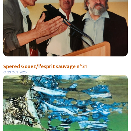
Spered Gouez/l’esprit sauvage n°31
2
3
O
C
T
2
0
2
5