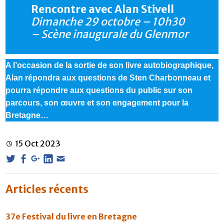
Rencontre avec Alan Stivell
Dimanche 29 octobre – 10h30
– Scène inaugurale du Glenmor
A l’occasion de la sortie de son livre autobiographique,
Alan répondra aux questions de Sten Charbonneau et
pourra répondre aux questions du public sur son
parcours, son œuvre et son engagement pour la
Bretagne…
15
Oct
2023
Articles récents
37e Festival du livre en Bretagne