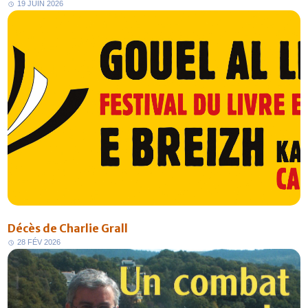
1
9
J
U
I
N
2
0
2
6
Décès de Charlie Grall
2
8
F
É
V
2
0
2
6