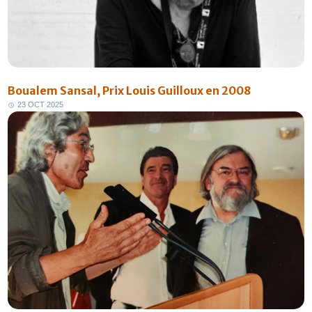
Boualem Sansal, Prix Louis Guilloux en 2008
2
3
O
C
T
2
0
2
5