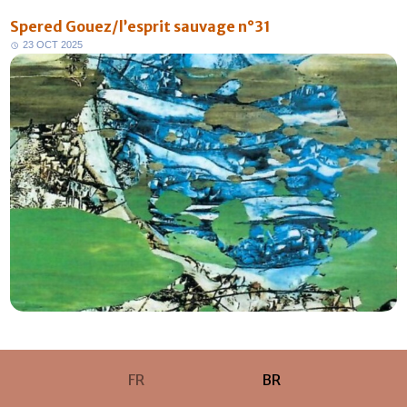
Spered Gouez/l’esprit sauvage n°31
2
3
O
C
T
2
0
2
5
FR
BR