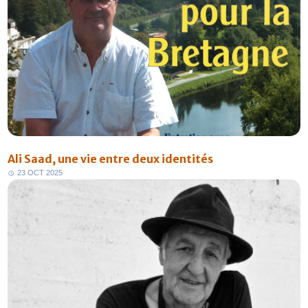
Ali Saad, une vie entre deux identités
2
3
O
C
T
2
0
2
5