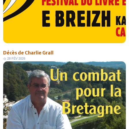
Décès de Charlie Grall
2
8
F
É
V
2
0
2
6