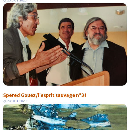
2
3
O
C
T
2
0
2
5
Spered Gouez/l’esprit sauvage n°31
2
3
O
C
T
2
0
2
5