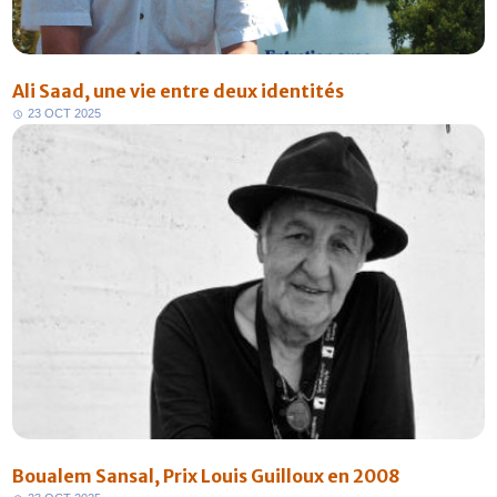
Ali Saad, une vie entre deux identités
2
3
O
C
T
2
0
2
5
Boualem Sansal, Prix Louis Guilloux en 2008