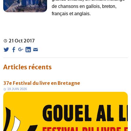
de chansons en gallois, breton,
français et anglais.
21
Oct
2017
Articles récents
37e Festival du livre en Bretagne
1
9
J
U
I
N
2
0
2
6