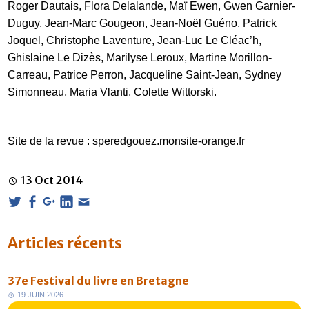
Roger Dautais, Flora Delalande, Maï Ewen, Gwen Garnier-
Duguy, Jean-Marc Gougeon, Jean-Noël Guéno, Patrick
Joquel, Christophe Laventure, Jean-Luc Le Cléac’h,
Ghislaine Le Dizès, Marilyse Leroux, Martine Morillon-
Carreau, Patrice Perron, Jacqueline Saint-Jean, Sydney
Simonneau, Maria Vlanti, Colette Wittorski.
Site de la revue :
speredgouez.monsite-orange.fr
13
Oct
2014
Articles récents
37e Festival du livre en Bretagne
1
9
J
U
I
N
2
0
2
6