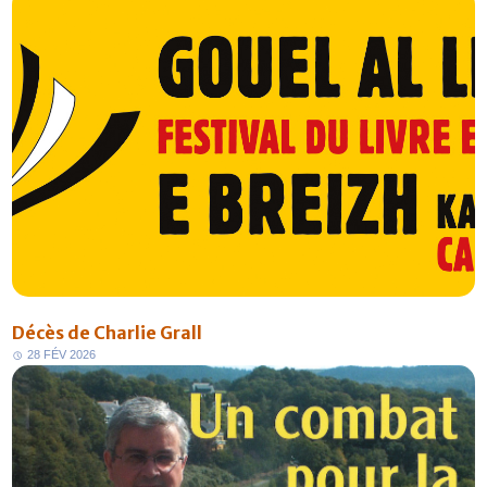
Décès de Charlie Grall
2
8
F
É
V
2
0
2
6