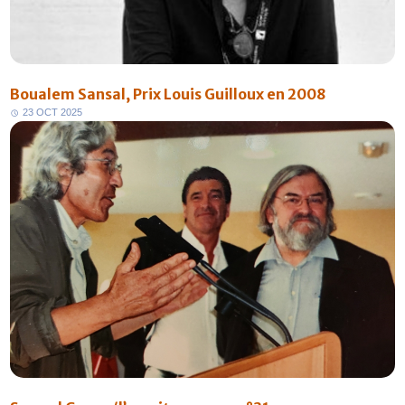
Boualem Sansal, Prix Louis Guilloux en 2008
2
3
O
C
T
2
0
2
5