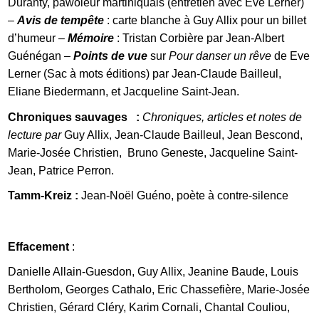
Duranty, pawoleur martiniquais (entretien avec Eve Lerner)
–
Avis de tempête
: carte blanche à Guy Allix pour un billet
d’humeur –
Mémoire
: Tristan Corbière par Jean-Albert
Guénégan –
Points de vue
sur
Pour danser un rêve
de Eve
Lerner (Sac à mots éditions) par Jean-Claude Bailleul,
Eliane Biedermann, et Jacqueline Saint-Jean.
Chroniques sauvages :
Chroniques, articles et notes de
lecture
par
Guy Allix, Jean-Claude Bailleul, Jean Bescond,
Marie-Josée Christien, Bruno Geneste, Jacqueline Saint-
Jean, Patrice Perron.
Tamm-Kreiz :
Jean-Noël Guéno, poète à contre-silence
Effacement
:
Danielle Allain-Guesdon, Guy Allix, Jeanine Baude, Louis
Bertholom, Georges Cathalo, Eric Chassefière, Marie-Josée
Christien, Gérard Cléry, Karim Cornali, Chantal Couliou,