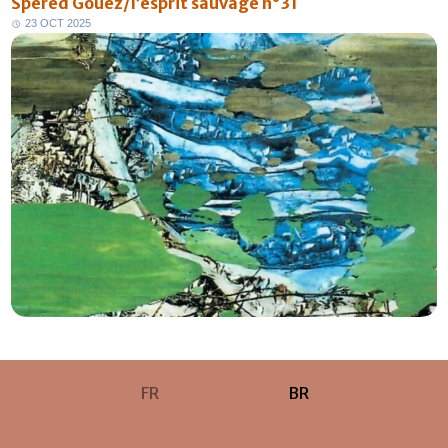
Spered Gouez/l’esprit sauvage n°31
2
3
O
C
T
2
0
2
5
FR
BR