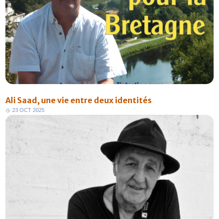
Ali Saad, une vie entre deux identités
2
3
O
C
T
2
0
2
5