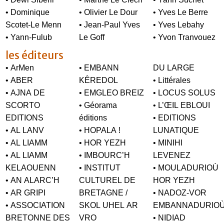
• Dominique
• Olivier Le Dour
• Yves Le Berre
Scotet-Le Menn
• Jean-Paul Yves
• Yves Lebahy
• Yann-Fulub
Le Goff
• Yvon Tranvouez
les éditeurs
• ArMen
• EMBANN
DU LARGE
• ABER
KÊREDOL
• Littérales
• AJNA DE
• EMGLEO BREIZ
• LOCUS SOLUS
SCORTO
• Géorama
• L’ŒIL EBLOUI
EDITIONS
éditions
• EDITIONS
• AL LANV
• HOPALA !
LUNATIQUE
• AL LIAMM
• HOR YEZH
• MINIHI
• AL LIAMM
• IMBOURC’H
LEVENEZ
KELAOUENN
• INSTITUT
• MOULADURIOÙ
• AN ALARC’H
CULTUREL DE
HOR YEZH
• AR GRIPI
BRETAGNE /
• NADOZ-VOR
• ASSOCIATION
SKOL UHEL AR
EMBANNADURIO
BRETONNE DES
VRO
• NIDIAD