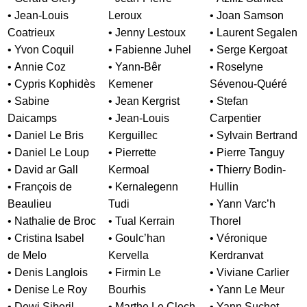
• Jean-Louis
Leroux
• Joan Samson
Coatrieux
• Jenny Lestoux
• Laurent Segalen
• Yvon Coquil
• Fabienne Juhel
• Serge Kergoat
• Annie Coz
• Yann-Bêr
• Roselyne
• Cypris Kophidès
Kemener
Sévenou-Quéré
• Sabine
• Jean Kergrist
• Stefan
Daicamps
• Jean-Louis
Carpentier
• Daniel Le Bris
Kerguillec
• Sylvain Bertrand
• Daniel Le Loup
• Pierrette
• Pierre Tanguy
• David ar Gall
Kermoal
• Thierry Bodin-
• François de
• Kernalegenn
Hullin
Beaulieu
Tudi
• Yann Varc’h
• Nathalie de Broc
• Tual Kerrain
Thorel
• Cristina Isabel
• Goulc’han
• Véronique
de Melo
Kervella
Kerdranvat
• Denis Langlois
• Firmin Le
• Viviane Carlier
• Denise Le Roy
Bourhis
• Yann Le Meur
• Dewi Siberil
• Marthe Le Clech
• Yann Suchet