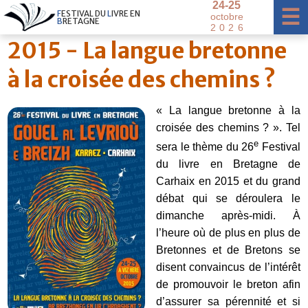
2
4
-
2
5
×
☰
F
E
S
T
I
V
A
L
D
U
L
I
V
R
E
E
N
o
c
t
o
b
r
e
B
R
E
T
A
G
N
E
2
0
2
6
2015 - La langue bretonne
à la croisée des chemins ?
« La langue bretonne à la
croisée des chemins ? ». Tel
e
sera le thème du 26
Festival
du livre en Bretagne de
Carhaix en 2015 et du grand
débat qui se déroulera le
dimanche après-midi. À
l’heure où de plus en plus de
Bretonnes et de Bretons se
disent convaincus de l’intérêt
de promouvoir le breton afin
d’assurer sa pérennité et si