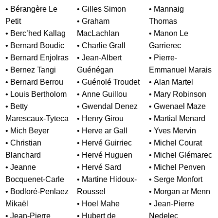
• Bérangère Le
• Gilles Simon
• Mannaig
Petit
• Graham
Thomas
• Berc’hed Kallag
MacLachlan
• Manon Le
• Bernard Boudic
• Charlie Grall
Garrierec
• Bernard Enjolras
• Jean-Albert
• Pierre-
• Bernez Tangi
Guénégan
Emmanuel Marais
• Bernard Berrou
• Guénolé Troudet
• Alan Martel
• Louis Bertholom
• Anne Guillou
• Mary Robinson
• Betty
• Gwendal Denez
• Gwenael Maze
Marescaux-Tyteca
• Henry Girou
• Martial Menard
• Mich Beyer
• Herve ar Gall
• Yves Mervin
• Christian
• Hervé Guirriec
• Michel Courat
Blanchard
• Hervé Huguen
• Michel Glémarec
• Jeanne
• Hervé Sard
• Michel Penven
Bocquenet-Carle
• Martine Hidoux-
• Serge Monfort
• Bodloré-Penlaez
Roussel
• Morgan ar Menn
Mikaël
• Hoel Mahe
• Jean-Pierre
• Jean-Pierre
• Hubert de
Nedelec