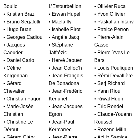
Boulic
L’Estourbeillon
• Ollivier Ruca
• Kristian Braz
• Erwan Hupel
• Yvon Ollivier
• Bruno Segalotti
• Maëla Ily
• Paskal an Intañv
• Hugo Buan
• Isabelle Pirot
• Patrice Perron
• Georges Cadiou
• Angèle Jacq
• Pierre-Alain
• Jacques
• Stéphane
Gasse
Caouder
Jaffrézic
• Pierre-Yves Le
• Daniel Cario
• Hervé Jaouen
Bars
• Céline
• Jean Colloc’h
• Louis Pouliquen
Kergonnan
• Jean-François
• Rémi Devallière
• Gérard
De Bonadona
• Serj Richard
Chevalier
• Jean-Frédéric
• Yann Riou
• Christian Fagon
Kerjuhel
• Riwal Huon
• Marie-Josée
• Jean-Jacques
• Eric Rondel
Christien
Egron
• Claude-Youenn
• Christine Le
• Jean-Paul
Roussel
Dérout
Kermarrec
• Rozenn Milin
• Gérard Cléry
• Jean-Pierre
• Aziliz Samica