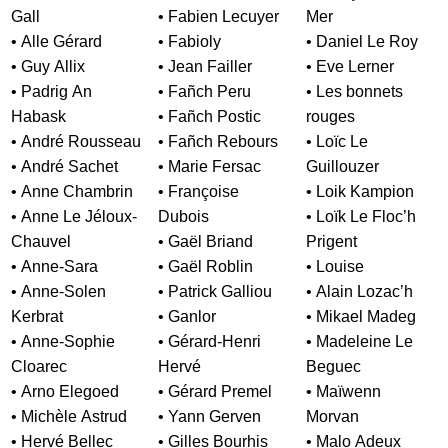
Gall
• Fabien Lecuyer
Mer
• Alle Gérard
• Fabioly
• Daniel Le Roy
• Guy Allix
• Jean Failler
• Eve Lerner
• Padrig An
• Fañch Peru
• Les bonnets
Habask
• Fañch Postic
rouges
• André Rousseau
• Fañch Rebours
• Loïc Le
• André Sachet
• Marie Fersac
Guillouzer
• Anne Chambrin
• Françoise
• Loik Kampion
• Anne Le Jéloux-
Dubois
• Loïk Le Floc’h
Chauvel
• Gaël Briand
Prigent
• Anne-Sara
• Gaël Roblin
• Louise
• Anne-Solen
• Patrick Galliou
• Alain Lozac’h
Kerbrat
• Ganlor
• Mikael Madeg
• Anne-Sophie
• Gérard-Henri
• Madeleine Le
Cloarec
Hervé
Beguec
• Arno Elegoed
• Gérard Premel
• Maïwenn
• Michèle Astrud
• Yann Gerven
Morvan
• Hervé Bellec
• Gilles Bourhis
• Malo Adeux