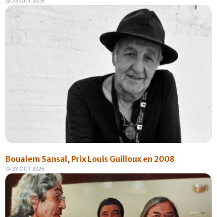
2
3
O
C
T
2
0
2
5
Boualem Sansal, Prix Louis Guilloux en 2008
2
3
O
C
T
2
0
2
5