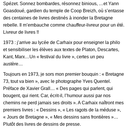
Spézet. Sonnez bombardes, résonnez binious, …et Yann
Goasdoué, gardien du temple de Coop Breizh, où s’entasse
des centaines de livres destinés à inonder la Bretagne
rebelle. Il m’embauche comme chauffeur-livreur pour un été.
Livreur de livres !!
1973 : j’arrive au lycée de Carhaix pour enseigner la philo
et sensibiliser les élèves aux textes de Platon, Descartes,
Kant, Marx…Un « festival du livre », certes un peu
austère…
Toujours en 1973, je sors mon premier bouquin : « Bretagne
73, tout va bien », avec le photographe Yves Quentel.
Préface de Xavier Grall… « Des pages qui parlent, qui
bougent, qui rient. Car, écrit-il, l’humour aussi par nos
chemins ne perd jamais ses droits ». A Carhaix naîtront mes
premiers livres : « Dessins », « Les ragots de la méduse »,
FR
« Jours de Bretagne », « Mes dessins sans frontières »…
Plutôt des livres de dessins de presse.