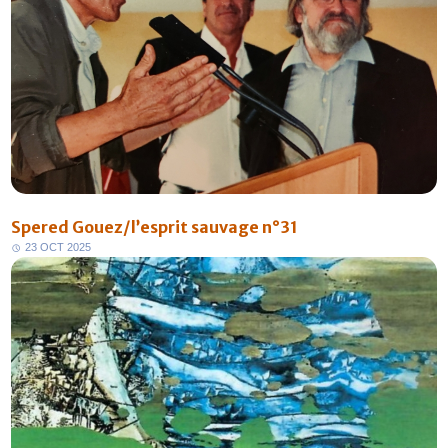
Spered Gouez/l’esprit sauvage n°31
2
3
O
C
T
2
0
2
5