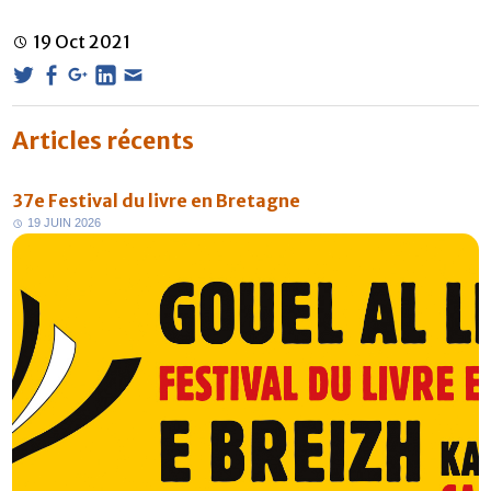
19
Oct
2021
Articles récents
37e Festival du livre en Bretagne
1
9
J
U
I
N
2
0
2
6