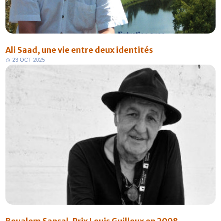
Ali Saad, une vie entre deux identités
2
3
O
C
T
2
0
2
5