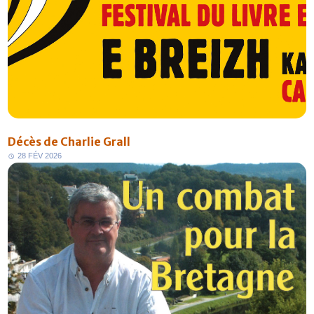
Décès de Charlie Grall
2
8
F
É
V
2
0
2
6