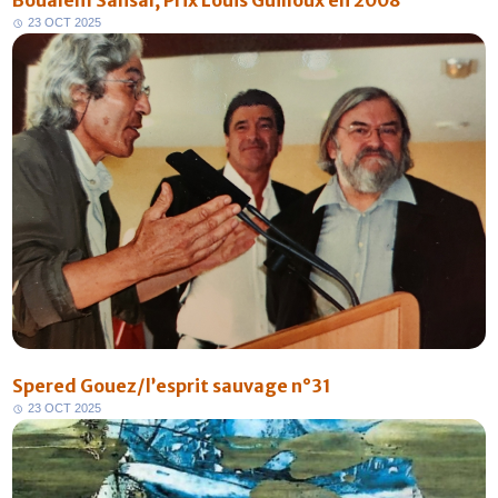
Boualem Sansal, Prix Louis Guilloux en 2008
2
3
O
C
T
2
0
2
5
Spered Gouez/l’esprit sauvage n°31
2
3
O
C
T
2
0
2
5