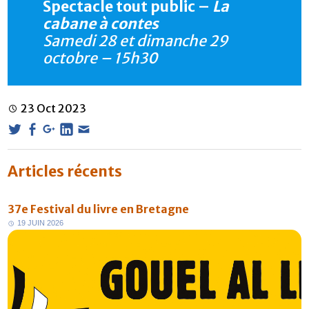
Spectacle tout public –
La
cabane à contes
Samedi 28 et dimanche 29
octobre – 15h30
23
Oct
2023
Articles récents
37e Festival du livre en Bretagne
1
9
J
U
I
N
2
0
2
6