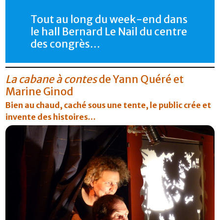
Tout au long du week-end dans
le hall Bernard Le Nail du centre
des congrès…
La cabane à contes
de Yann Quéré et
Marine Ginod
Bien au chaud, caché sous une tente, le public crée et
invente des histoires…
FR