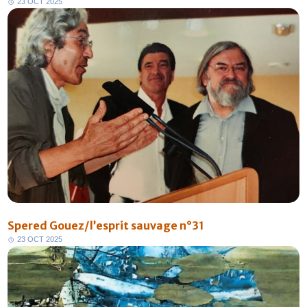
2
3
O
C
T
2
0
2
5
Spered Gouez/l’esprit sauvage n°31
2
3
O
C
T
2
0
2
5