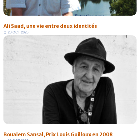
Ali Saad, une vie entre deux identités
2
3
O
C
T
2
0
2
5
FR
Boualem Sansal, Prix Louis Guilloux en 2008