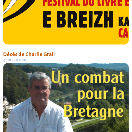
Décès de Charlie Grall
2
8
F
É
V
2
0
2
6