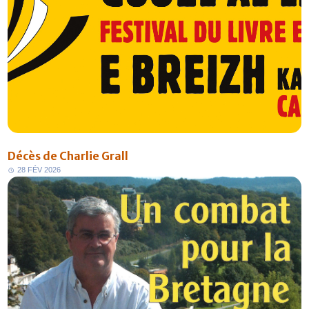
Décès de Charlie Grall
2
8
F
É
V
2
0
2
6