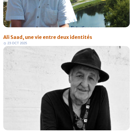
Ali Saad, une vie entre deux identités
2
3
O
C
T
2
0
2
5
FR