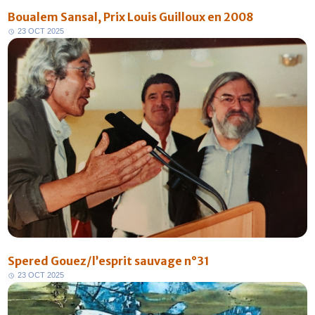
Boualem Sansal, Prix Louis Guilloux en 2008
2
3
O
C
T
2
0
2
5
Spered Gouez/l’esprit sauvage n°31
2
3
O
C
T
2
0
2
5