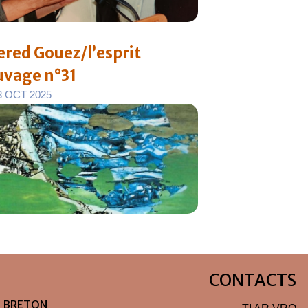
ered Gouez/l’esprit
uvage n°31
3
O
C
T
2
0
2
5
CONTACTS
N BRETON