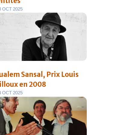
entités
3
O
C
T
2
0
2
5
ualem Sansal, Prix Louis
illoux en 2008
3
O
C
T
2
0
2
5