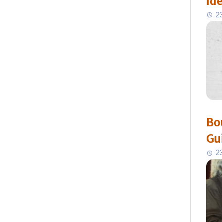
id
2
Bo
Gu
2