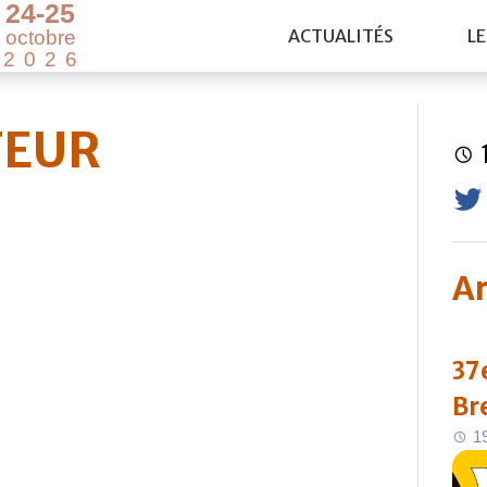
2
4
-
2
5
ACTUALITÉS
LE
o
c
t
o
b
r
e
2
0
2
6
TEUR
Ar
37e
Br
1