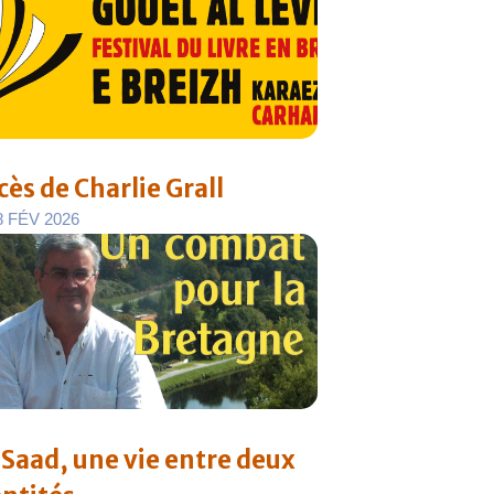
cès de Charlie Grall
8
F
É
V
2
0
2
6
i Saad, une vie entre deux