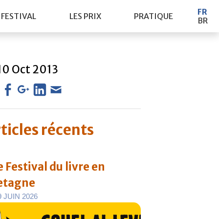
FR
 FESTIVAL
LES PRIX
PRATIQUE
BR
10
Oct
2013
ticles récents
 Festival du livre en
etagne
9
J
U
I
N
2
0
2
6