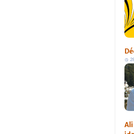
Dé
2
Al