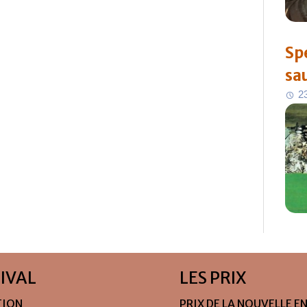
Sp
sa
2
TIVAL
LES PRIX
TION
PRIX DE LA NOUVELLE E