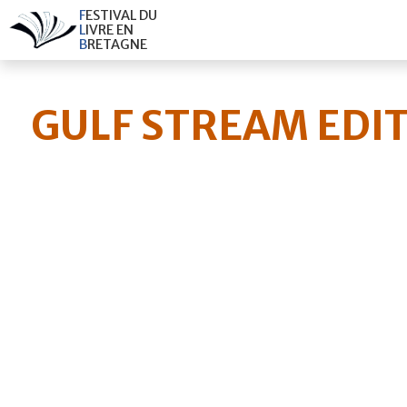
F
E
S
T
I
V
A
L
D
U
L
I
V
R
E
E
N
B
R
E
T
A
G
N
E
GULF STREAM EDI