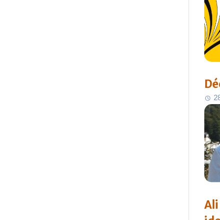
Dé
2
Al