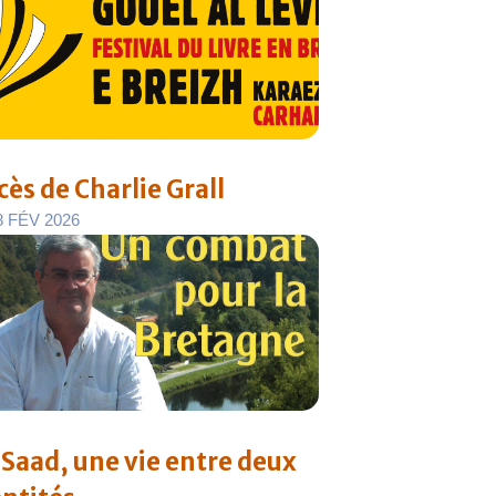
cès de Charlie Grall
8
F
É
V
2
0
2
6
i Saad, une vie entre deux