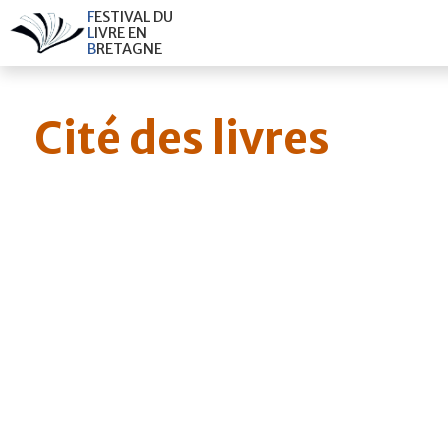
F
E
S
T
I
V
A
L
D
U
L
I
V
R
E
E
N
B
R
E
T
A
G
N
E
Cité des livres