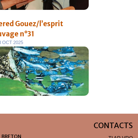
ered Gouez/l’esprit
uvage n°31
3
O
C
T
2
0
2
5
CONTACTS
N BRETON