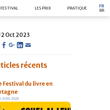
FR
 FESTIVAL
LES PRIX
PRATIQUE
BR
12
Oct
2023
ticles récents
 Festival du livre en
etagne
9
J
U
I
N
2
0
2
6