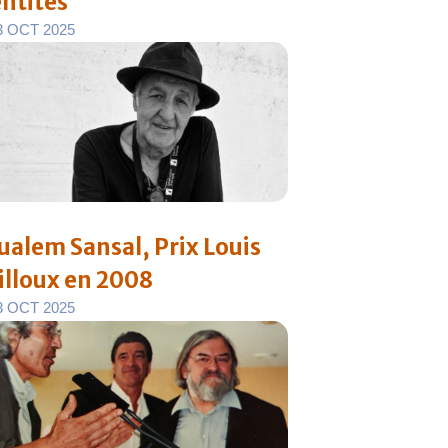
entités
3
O
C
T
2
0
2
5
ualem Sansal, Prix Louis
illoux en 2008
3
O
C
T
2
0
2
5