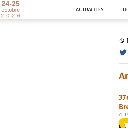
2
4
-
2
5
ACTUALITÉS
LE
o
c
t
o
b
r
e
2
0
2
6
Ar
37e
Br
1