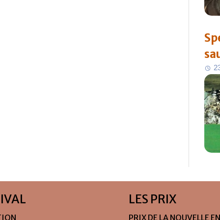
Sp
sa
2
TIVAL
LES PRIX
TION
PRIX DE LA NOUVELLE E