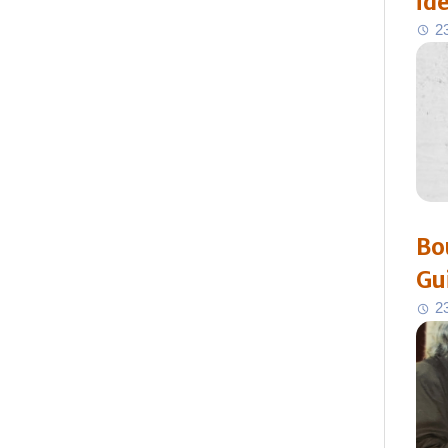
id
2
Bo
Gu
2