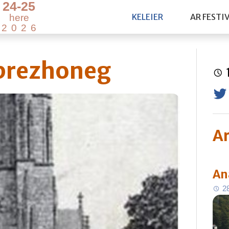
2
4
-
2
5
KELEIER
AR FESTI
h
e
r
e
2
0
2
6
 brezhoneg
Ar
An
2