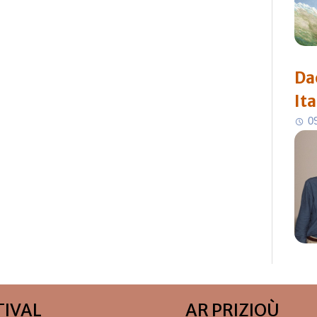
Da
Ita
0
TIVAL
AR PRIZIOÙ