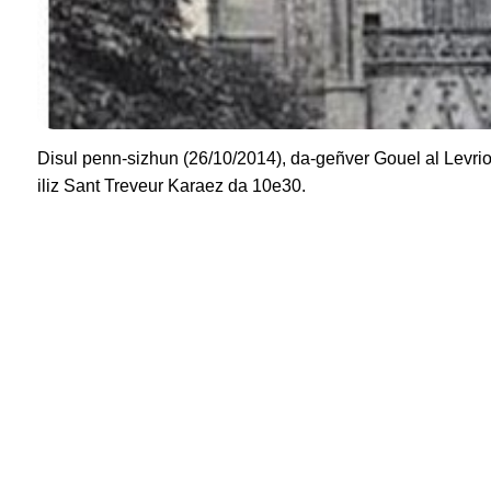
Disul penn-sizhun (26/10/2014), da-geñver Gouel al Levrioù
iliz Sant Treveur Karaez da 10e30.