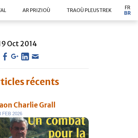
FR
VAL
AR PRIZIOÙ
TRAOÙ PLEUSTREK
BR
19
Oct
2014
ticles récents
aon Charlie Grall
8
F
E
B
2
0
2
6