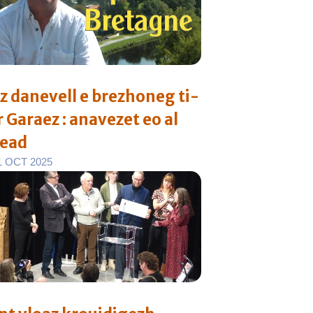
iz danevell e brezhoneg ti-
r Garaez : anavezet eo al
read
1
O
C
T
2
0
2
5