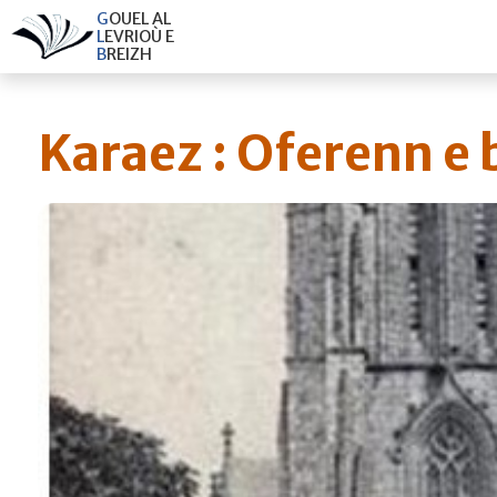
G
O
U
E
L
A
L
L
E
V
R
I
O
Ù
E
B
R
E
I
Z
H
Karaez : Oferenn e