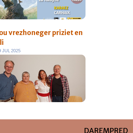
ou vrezhoneger priziet en
li
9
J
U
L
2
0
2
5
DAREMPRED