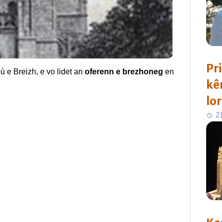
Pr
 e Breizh, e vo lidet an
oferenn e brezhoneg
en
kê
lo
2