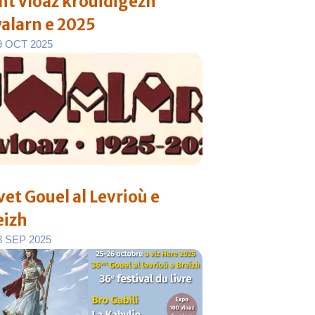
nt vloaz krouidigezh
alarn e 2025
9
O
C
T
2
0
2
5
vet Gouel al Levrioù e
eizh
8
S
E
P
2
0
2
5