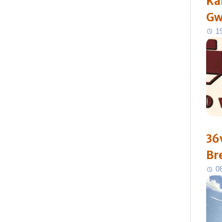
Ka
Gw
1
36
Br
0