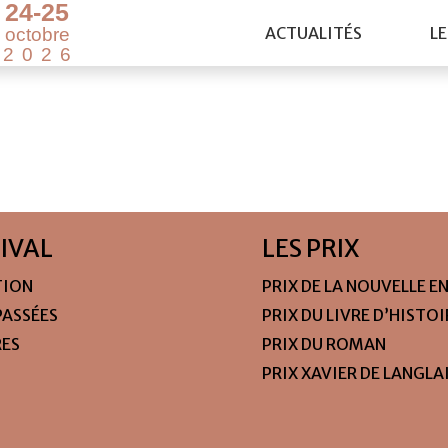
2
4
-
2
5
ACTUALITÉS
LE
o
c
t
o
b
r
e
2
0
2
6
TIVAL
LES PRIX
TION
PRIX DE LA NOUVELLE E
PASSÉES
PRIX DU LIVRE D’HISTO
RES
PRIX DU ROMAN
PRIX XAVIER DE LANGLA