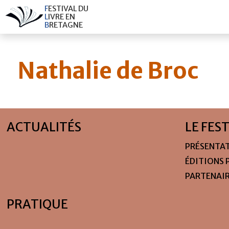
F
E
S
T
I
V
A
L
D
U
L
I
V
R
E
E
N
B
R
E
T
A
G
N
E
Nathalie de Broc
ACTUALITÉS
LE FES
PRÉSENTA
ÉDITIONS 
PARTENAI
PRATIQUE