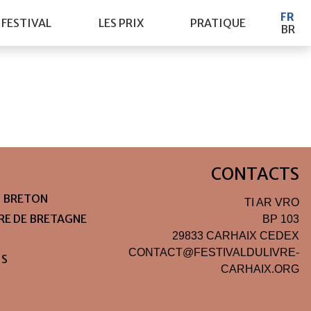
FR
 FESTIVAL
LES PRIX
PRATIQUE
BR
CONTACTS
N BRETON
TI AR VRO
IRE DE BRETAGNE
BP 103
29833 CARHAIX CEDEX
CONTACT@FESTIVALDULIVRE-
IS
CARHAIX.ORG