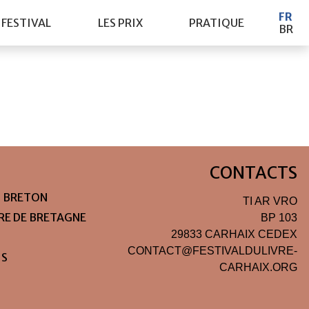
FR
 FESTIVAL
LES PRIX
PRATIQUE
BR
CONTACTS
N BRETON
TI AR VRO
IRE DE BRETAGNE
BP 103
29833 CARHAIX CEDEX
CONTACT@FESTIVALDULIVRE-
IS
CARHAIX.ORG