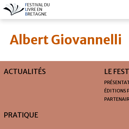
F
E
S
T
I
V
A
L
D
U
L
I
V
R
E
E
N
B
R
E
T
A
G
N
E
Albert Giovannelli
ACTUALITÉS
LE FES
PRÉSENTA
ÉDITIONS 
PARTENAI
PRATIQUE