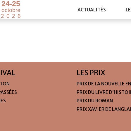
2
4
-
2
5
ACTUALITÉS
LE
o
c
t
o
b
r
e
2
0
2
6
TIVAL
LES PRIX
TION
PRIX DE LA NOUVELLE E
PASSÉES
PRIX DU LIVRE D’HISTO
RES
PRIX DU ROMAN
PRIX XAVIER DE LANGLA