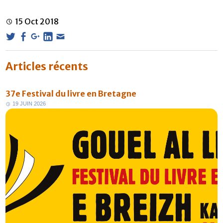
15
Oct
2018
Articles récents
37e Festival du livre en Bretagne
1
9
J
U
I
N
2
0
2
6