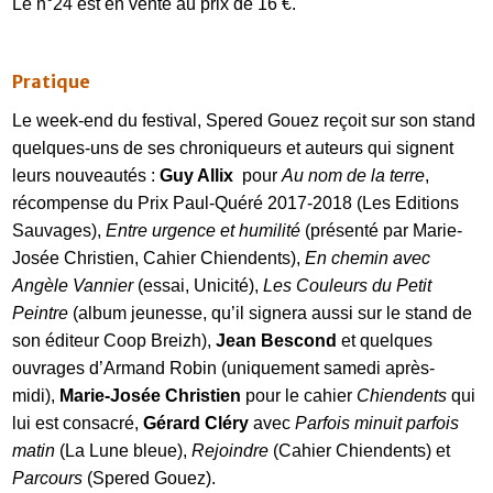
Le n°24 est en vente au prix de 16 €.
Pratique
Le week-end du festival, Spered Gouez reçoit sur son stand
quelques-uns de ses chroniqueurs et auteurs qui signent
leurs nouveautés :
Guy Allix
pour
Au nom de la terre
,
récompense du Prix Paul-Quéré 2017-2018 (Les Editions
Sauvages),
Entre urgence et humilité
(présenté par Marie-
Josée Christien, Cahier Chiendents),
En chemin avec
Angèle Vannier
(essai, Unicité),
Les Couleurs du Petit
Peintre
(album jeunesse, qu’il signera aussi sur le stand de
son éditeur Coop Breizh),
Jean Bescond
et quelques
ouvrages d’Armand Robin (uniquement samedi après-
midi),
Marie-Josée Christien
pour le cahier
Chiendents
qui
lui est consacré,
Gérard Cléry
avec
Parfois minuit
parfois
matin
(La Lune bleue),
Rejoindre
(Cahier Chiendents) et
Parcours
(Spered Gouez).