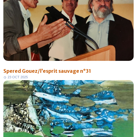
Spered Gouez/l’esprit sauvage n°31
2
3
O
C
T
2
0
2
5