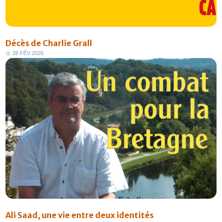
Décès de Charlie Grall
2
8
F
É
V
2
0
2
6
Ali Saad, une vie entre deux identités