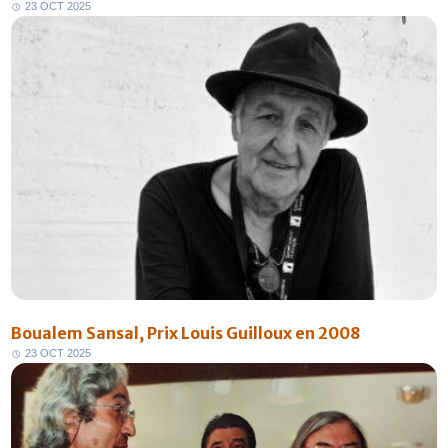
2
3
O
C
T
2
0
2
5
Boualem Sansal, Prix Louis Guilloux en 2008
2
3
O
C
T
2
0
2
5