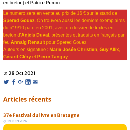
en breton) et Patrice Perron.
Le numéro sera en vente au prix de 16 € sur le stand de
Spered Gouez
. On trouvera aussi les derniers exemplaires
du n° 9/10 paru en 2001, avec un dossier de textes en
breton d’
Anjela Duval
, présentés et traduits en français par
feu
Annaig Renault
pour Spered Gouez.
Auteurs en signature :
Marie-Josée Christien
,
Guy Allix
,
Gérard Cléry
et
Pierre Tanguy
.
28
Oct
2021
Articles récents
37e Festival du livre en Bretagne
1
9
J
U
I
N
2
0
2
6