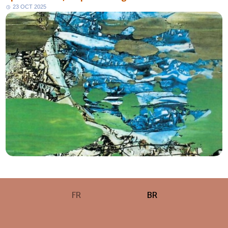
2
3
O
C
T
2
0
2
5
FR
BR