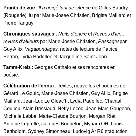
Points de vue
:
Il a neigé tant de silence
de Gilles Baudry
(Rougerie), lu par Marie-Josée Christien, Brigitte Maillard et
Pierre Tanguy
Chroniques sauvages :
Nuits d’encre
et
Revues d’ici…
revues d’ailleurs
par Marie-Josée Christien,
Passages
par
Guy Allix,
Vagabondages,
notes de lecture de Patrice
Perron, Lydia Padellec et Jacqueline Saint-Jean.
Tamm-Kreiz
: Georges Cathalo et ses rencontres en
poésie.
Célébration de l’ennui :
Textes, nouvelles et poèmes de
Gérard Le Gouic, Marie-Josée Christien, Guy Allix, Brigitte
Maillard, Jean-Luc Le Cléac’h, Lydia Padellec, Chantal
Couliou, Alain Brissiaud, Nelly Lecoq, Jean-Marc Gougeon,
Michelle Labbé, Marie-Claude Bourjon, Morgan Riet,
Antoine Leprette, Jacques Bonnefon, Myriam OH, Louis
Bertholom, Sydney Simonneau, Ludovig Ar Rû (traduction