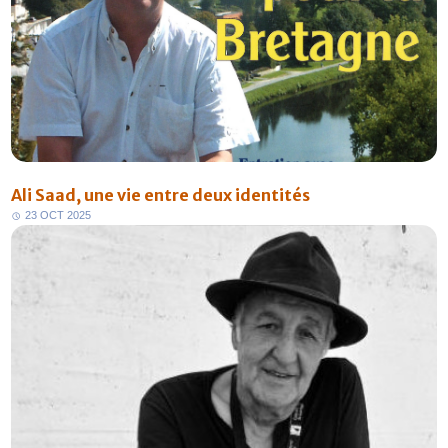
Ali Saad, une vie entre deux identités
2
3
O
C
T
2
0
2
5