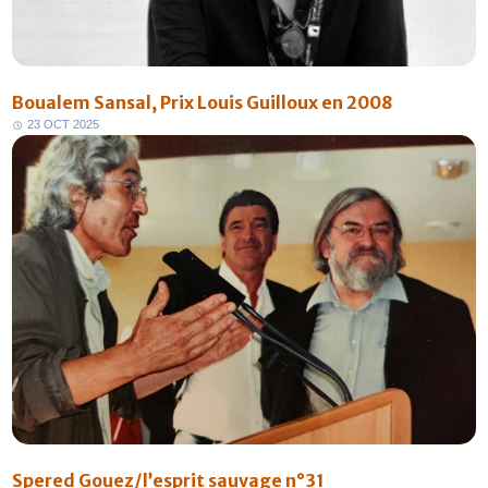
Boualem Sansal, Prix Louis Guilloux en 2008
2
3
O
C
T
2
0
2
5
Spered Gouez/l’esprit sauvage n°31