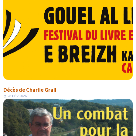
Décès de Charlie Grall
2
8
F
É
V
2
0
2
6