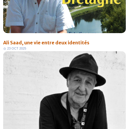
Ali Saad, une vie entre deux identités
2
3
O
C
T
2
0
2
5