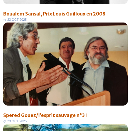
Boualem Sansal, Prix Louis Guilloux en 2008
2
3
O
C
T
2
0
2
5
Spered Gouez/l’esprit sauvage n°31
2
3
O
C
T
2
0
2
5