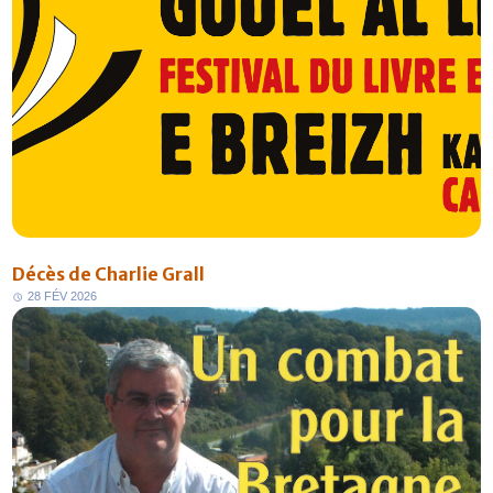
Décès de Charlie Grall
2
8
F
É
V
2
0
2
6