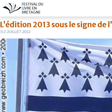
F
E
S
T
I
V
A
L
D
U
L
I
V
R
E
E
N
B
R
E
T
A
G
N
E
L’édition 2013 sous le signe de 
2 JUILLET 2013