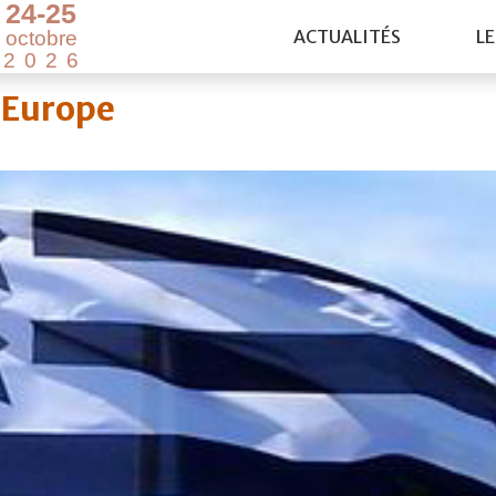
2
4
-
2
5
ACTUALITÉS
LE
o
c
t
o
b
r
e
2
0
2
6
l’Europe