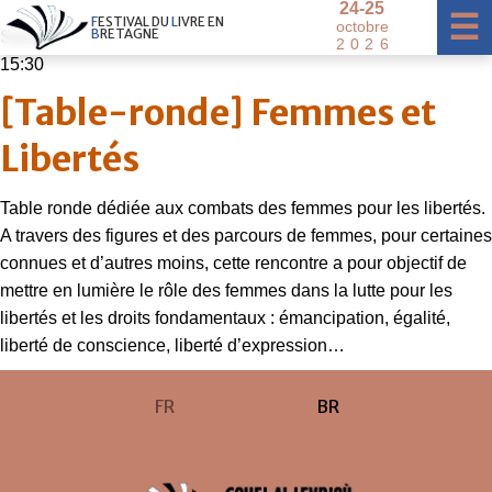
2
4
-
2
5
×
☰
F
E
S
T
I
V
A
L
D
U
L
I
V
R
E
E
N
o
c
t
o
b
r
e
B
R
E
T
A
G
N
E
Samedi
2
0
2
6
15:30
[Table-ronde] Femmes et
Libertés
Table ronde dédiée aux combats des femmes pour les libertés.
A travers des figures et des parcours de femmes, pour certaines
connues et d’autres moins, cette rencontre a pour objectif de
mettre en lumière le rôle des femmes dans la lutte pour les
libertés et les droits fondamentaux : émancipation, égalité,
liberté de conscience, liberté d’expression…
FR
BR