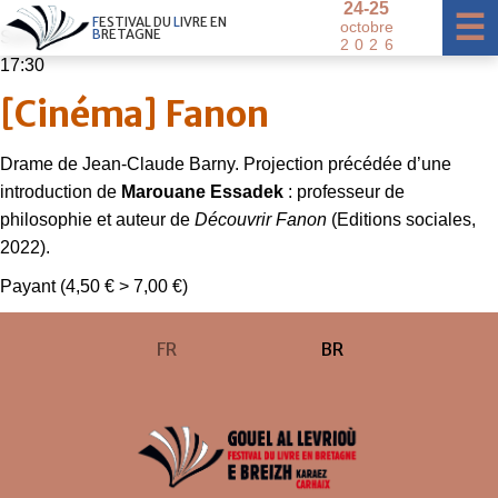
2
4
-
2
5
×
☰
F
E
S
T
I
V
A
L
D
U
L
I
V
R
E
E
N
o
c
t
o
b
r
e
B
R
E
T
A
G
N
E
Samedi
2
0
2
6
17:30
[Cinéma] Fanon
Drame de Jean-Claude Barny. Projection précédée d’une
introduction de
Marouane Essadek
: professeur de
philosophie et auteur de
Découvrir Fanon
(Editions sociales,
2022).
Payant (4,50 € > 7,00 €)
FR
BR