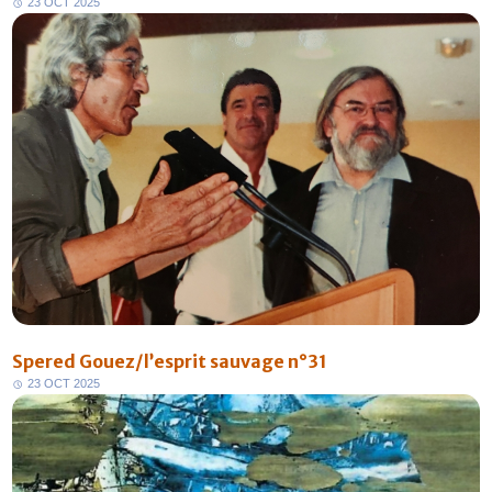
2
3
O
C
T
2
0
2
5
Spered Gouez/l’esprit sauvage n°31
2
3
O
C
T
2
0
2
5