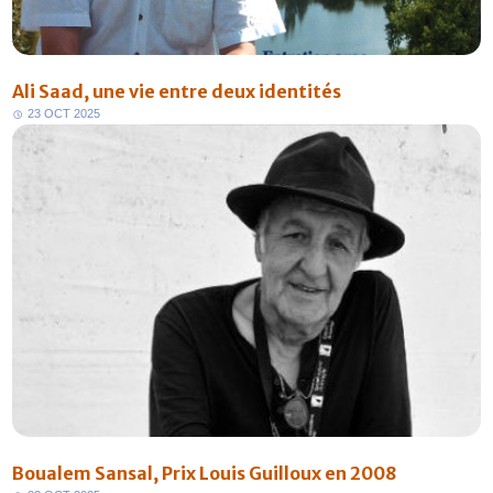
Ali Saad, une vie entre deux identités
2
3
O
C
T
2
0
2
5
FR
Boualem Sansal, Prix Louis Guilloux en 2008