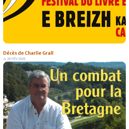
Décès de Charlie Grall
2
8
F
É
V
2
0
2
6