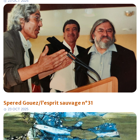
2
3
O
C
T
2
0
2
5
Spered Gouez/l’esprit sauvage n°31
2
3
O
C
T
2
0
2
5