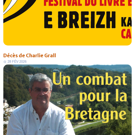
Décès de Charlie Grall
2
8
F
É
V
2
0
2
6