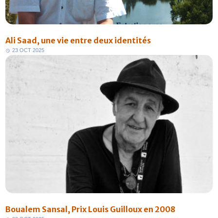
Ali Saad, une vie entre deux identités
2
3
O
C
T
2
0
2
5
FR
Boualem Sansal, Prix Louis Guilloux en 2008