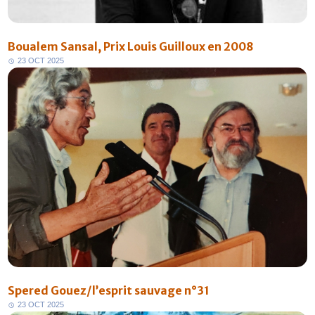
Boualem Sansal, Prix Louis Guilloux en 2008
2
3
O
C
T
2
0
2
5
Spered Gouez/l’esprit sauvage n°31
2
3
O
C
T
2
0
2
5