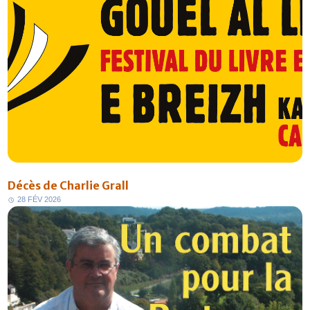
Décès de Charlie Grall
2
8
F
É
V
2
0
2
6