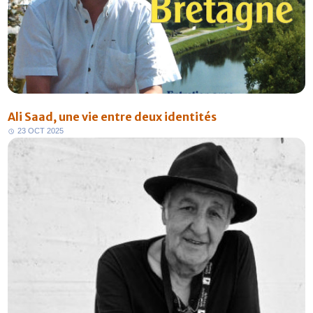
Ali Saad, une vie entre deux identités
2
3
O
C
T
2
0
2
5
FR