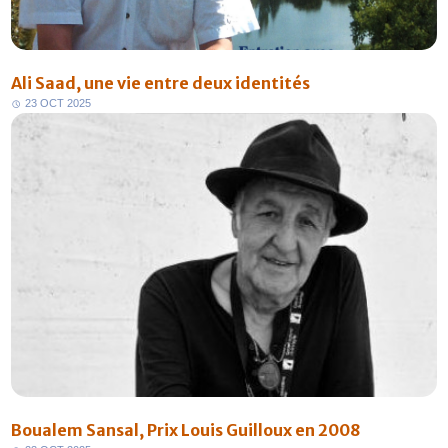
Ali Saad, une vie entre deux identités
2
3
O
C
T
2
0
2
5
FR
Boualem Sansal, Prix Louis Guilloux en 2008