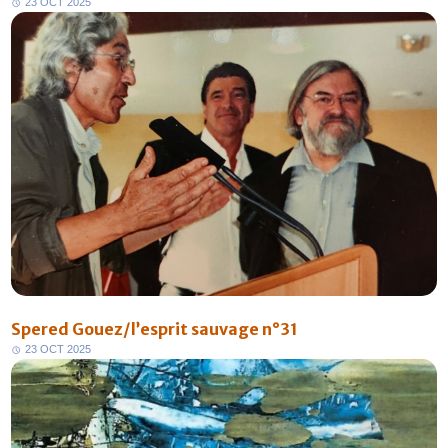
2
3
O
C
T
2
0
2
5
Spered Gouez/l’esprit sauvage n°31
2
3
O
C
T
2
0
2
5