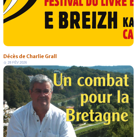
Décès de Charlie Grall
2
8
F
É
V
2
0
2
6