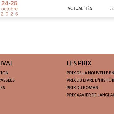
2
4
-
2
5
ACTUALITÉS
LE
o
c
t
o
b
r
e
2
0
2
6
TIVAL
LES PRIX
TION
PRIX DE LA NOUVELLE E
PASSÉES
PRIX DU LIVRE D’HISTO
RES
PRIX DU ROMAN
PRIX XAVIER DE LANGLA