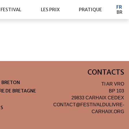
FR
 FESTIVAL
LES PRIX
PRATIQUE
BR
CONTACTS
N BRETON
TI AR VRO
IRE DE BRETAGNE
BP 103
29833 CARHAIX CEDEX
CONTACT@FESTIVALDULIVRE-
IS
CARHAIX.ORG