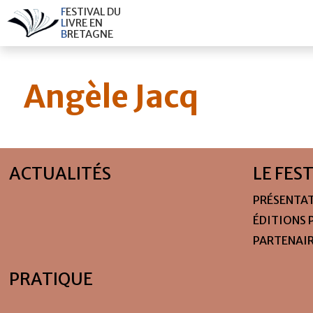
F
E
S
T
I
V
A
L
D
U
L
I
V
R
E
E
N
B
R
E
T
A
G
N
E
Angèle Jacq
ACTUALITÉS
LE FES
PRÉSENTA
ÉDITIONS 
PARTENAI
PRATIQUE