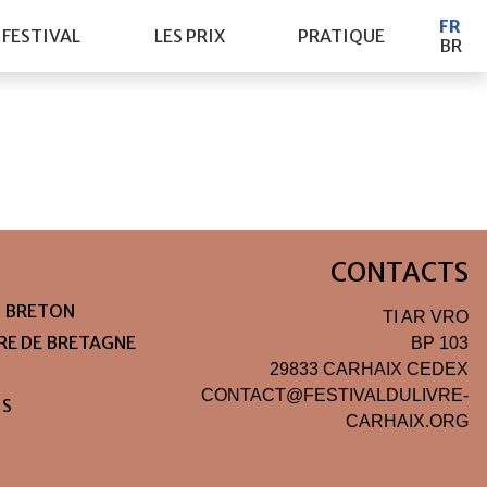
FR
 FESTIVAL
LES PRIX
PRATIQUE
BR
CONTACTS
N BRETON
TI AR VRO
IRE DE BRETAGNE
BP 103
29833 CARHAIX CEDEX
CONTACT@FESTIVALDULIVRE-
IS
CARHAIX.ORG