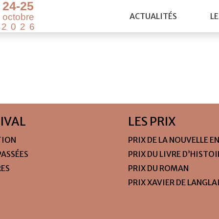
2
4
-
2
5
ACTUALITÉS
LE
o
c
t
o
b
r
e
2
0
2
6
TIVAL
LES PRIX
TION
PRIX DE LA NOUVELLE E
PASSÉES
PRIX DU LIVRE D’HISTO
RES
PRIX DU ROMAN
PRIX XAVIER DE LANGLA