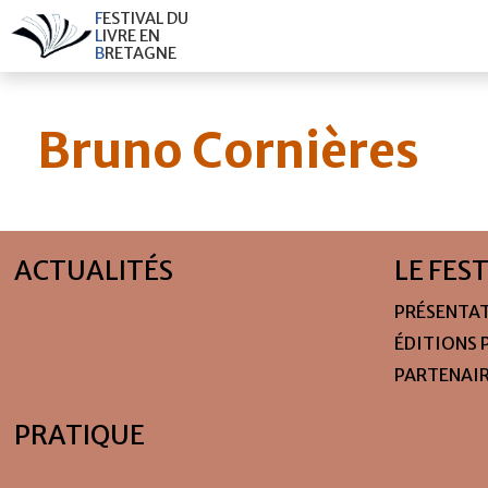
F
E
S
T
I
V
A
L
D
U
L
I
V
R
E
E
N
B
R
E
T
A
G
N
E
Bruno Cornières
ACTUALITÉS
LE FES
PRÉSENTA
ÉDITIONS 
PARTENAI
PRATIQUE